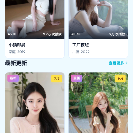
43:01
9.2万
次播放
48:38
9万
次播放
小镇邮局
工厂夜班
家庭
·
2019
古装
·
2022
最新更新
查看更多
最新
最新
7.7
9.4