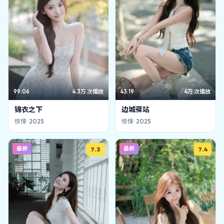
99:06
4.3万
次播放
43:19
4万
次播放
锦衣之下
边城驿站
惊悚
·
2025
惊悚
·
2025
最新
最新
7.3
7.4