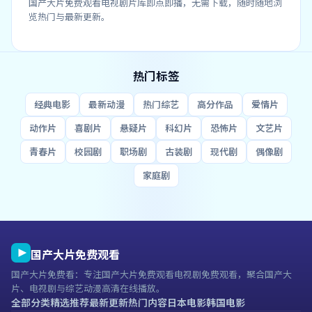
国产大片免费观看电视剧片库即点即播，无需下载，随时随地浏
览热门与最新更新。
热门标签
经典电影
最新动漫
热门综艺
高分作品
爱情片
动作片
喜剧片
悬疑片
科幻片
恐怖片
文艺片
青春片
校园剧
职场剧
古装剧
现代剧
偶像剧
家庭剧
国产大片免费观看
国产大片免费看
：专注
国产大片免费观看电视剧
免费观看，聚合国产大
片、电视剧与综艺动漫高清在线播放。
全部分类
精选推荐
最新更新
热门内容
日本电影
韩国电影