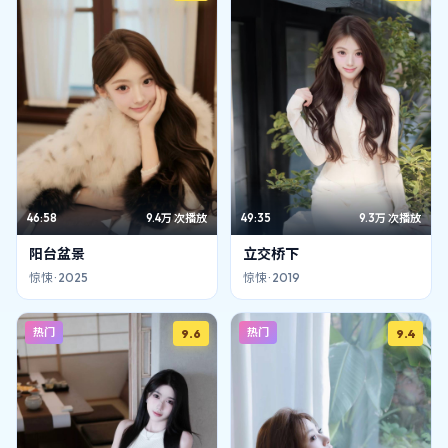
46:58
9.4万
次播放
49:35
9.3万
次播放
阳台盆景
立交桥下
惊悚
·
2025
惊悚
·
2019
热门
热门
9.6
9.4