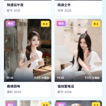
快递站午夜
桃源之外
都市
·
2021
惊悚
·
2025
精选
精选
8.6
8.1
99:46
9.5万
次播放
99:45
9.5万
次播放
南境回响
值班室电话
喜剧
·
2020
都市
·
2024
精选
精选
9.0
7.1