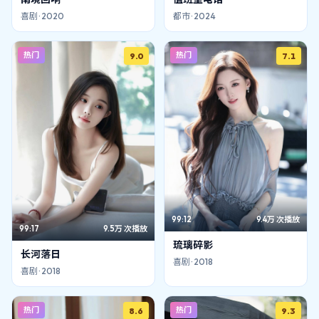
喜剧
·
2020
都市
·
2024
热门
热门
9.0
7.1
99:12
9.4万
次播放
99:17
9.5万
次播放
琉璃碎影
长河落日
喜剧
·
2018
喜剧
·
2018
热门
热门
8.6
9.3