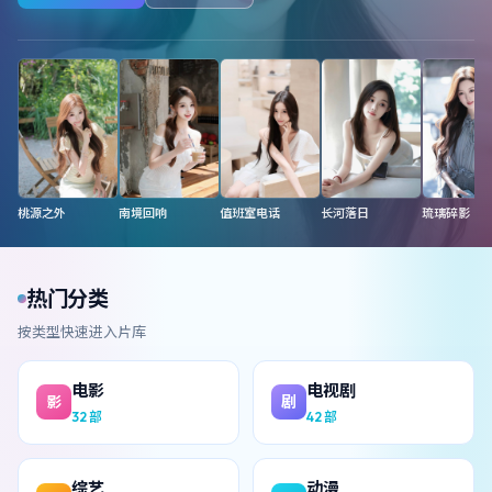
桃源之外
南境回响
值班室电话
长河落日
琉璃碎影
热门分类
按类型快速进入片库
电影
电视剧
影
剧
32
部
42
部
综艺
动漫