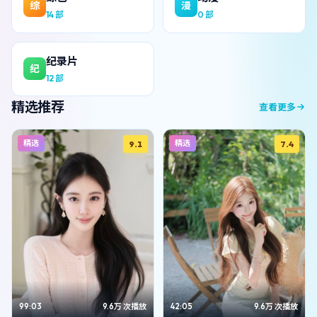
综
漫
14
部
0
部
纪录片
纪
12
部
精选推荐
查看更多
精选
精选
9.1
7.4
99:03
9.6万
次播放
42:05
9.6万
次播放