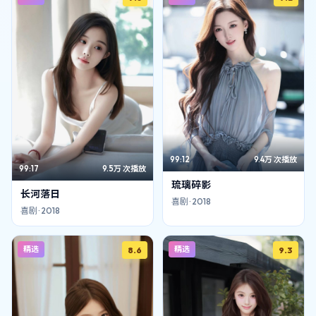
99:12
9.4万
次播放
99:17
9.5万
次播放
琉璃碎影
长河落日
喜剧
·
2018
喜剧
·
2018
精选
精选
8.6
9.3