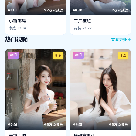
43:01
9.2万
次播放
48:38
9万
次播放
小镇邮局
工厂夜班
家庭
·
2019
古装
·
2022
热门视频
查看更多
热门
热门
8.6
8.1
99:46
9.5万
次播放
99:45
9.5万
次播放
南境回响
值班室电话