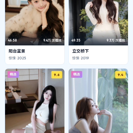
46:58
9.4万
次播放
49:35
9.3万
次播放
阳台盆景
立交桥下
惊悚
·
2025
惊悚
·
2019
精选
精选
9.6
9.4