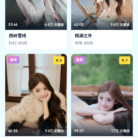
53:46
4.6万
次播放
42:05
9.6万
次播放
西岭雪线
桃源之外
科幻
·
2025
惊悚
·
2025
最新
最新
8.6
8.7
46:58
9.4万
次播放
99:07
1.7万
次播放