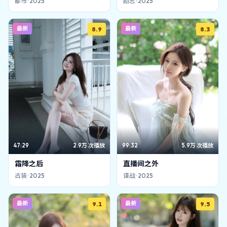
都市
·
2025
励志
·
2025
最新
最新
8.9
8.3
47:29
2.9万
次播放
99:32
5.9万
次播放
霜降之后
直播间之外
古装
·
2025
谍战
·
2025
最新
最新
9.1
9.5