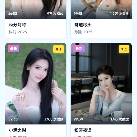
44:53
9万
次播放
99:15
1.9万
次播放
秋分对峙
隧道尽头
科幻
·
2025
悬疑
·
2025
最新
最新
8.1
7.1
52:33
3.9万
次播放
99:39
1.4万
次播放
小满之时
松涛夜话