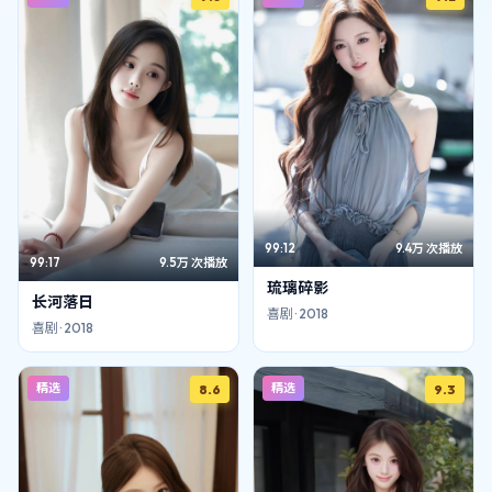
99:12
9.4万
次播放
99:17
9.5万
次播放
琉璃碎影
长河落日
喜剧
·
2018
喜剧
·
2018
精选
精选
8.6
9.3