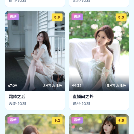
都市
·
2025
励志
·
2025
最新
最新
8.9
8.3
47:29
2.9万
次播放
99:32
5.9万
次播放
霜降之后
直播间之外
古装
·
2025
谍战
·
2025
最新
最新
9.1
9.5