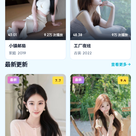
43:01
9.2万
次播放
48:38
9万
次播放
小镇邮局
工厂夜班
家庭
·
2019
古装
·
2022
最新更新
查看更多
最新
最新
7.7
9.4