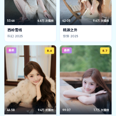
53:46
4.6万
次播放
42:05
9.6万
次播放
西岭雪线
桃源之外
科幻
·
2025
惊悚
·
2025
最新
最新
8.6
8.7
46:58
9.4万
次播放
99:07
1.7万
次播放