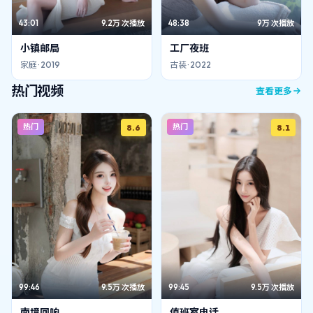
43:01
9.2万
次播放
48:38
9万
次播放
小镇邮局
工厂夜班
家庭
·
2019
古装
·
2022
热门视频
查看更多
热门
热门
8.6
8.1
99:46
9.5万
次播放
99:45
9.5万
次播放
南境回响
值班室电话