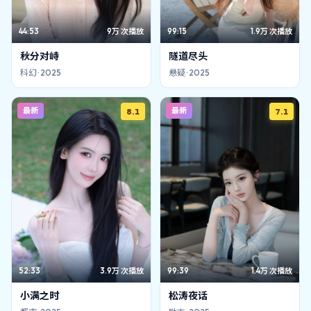
44:53
9万
次播放
99:15
1.9万
次播放
秋分对峙
隧道尽头
科幻
·
2025
悬疑
·
2025
最新
最新
8.1
7.1
52:33
3.9万
次播放
99:39
1.4万
次播放
小满之时
松涛夜话