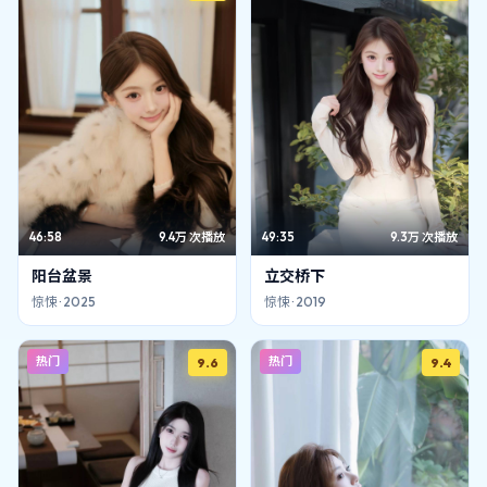
46:58
9.4万
次播放
49:35
9.3万
次播放
阳台盆景
立交桥下
惊悚
·
2025
惊悚
·
2019
热门
热门
9.6
9.4