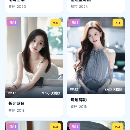
喜剧
·
2020
都市
·
2024
热门
热门
9.0
7.1
99:12
9.4万
次播放
99:17
9.5万
次播放
琉璃碎影
长河落日
喜剧
·
2018
喜剧
·
2018
热门
热门
8.6
9.3