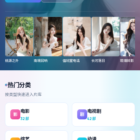
桃源之外
南境回响
值班室电话
长河落日
琉璃碎影
热门分类
按类型快速进入片库
电影
电视剧
影
剧
32
部
42
部
综艺
动漫