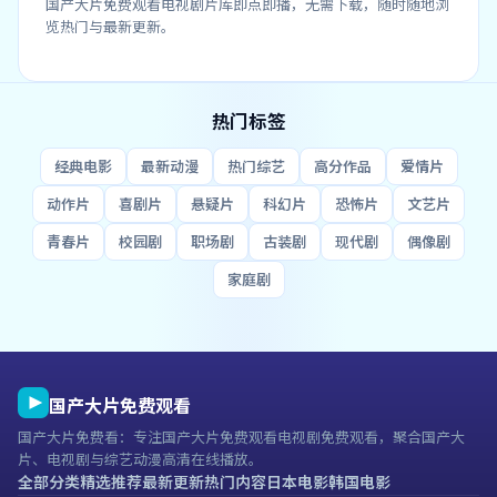
国产大片免费观看电视剧片库即点即播，无需下载，随时随地浏
览热门与最新更新。
热门标签
经典电影
最新动漫
热门综艺
高分作品
爱情片
动作片
喜剧片
悬疑片
科幻片
恐怖片
文艺片
青春片
校园剧
职场剧
古装剧
现代剧
偶像剧
家庭剧
国产大片免费观看
国产大片免费看
：专注
国产大片免费观看电视剧
免费观看，聚合国产大
片、电视剧与综艺动漫高清在线播放。
全部分类
精选推荐
最新更新
热门内容
日本电影
韩国电影