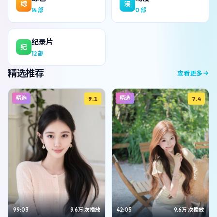
综
漫
14
部
0
部
纪录片
纪
12
部
精选推荐
查看更多
精选
精选
9.1
7.4
99:03
9.6万
次播放
42:05
9.6万
次播放