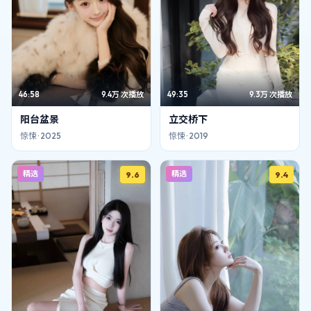
46:58
9.4万
次播放
49:35
9.3万
次播放
阳台盆景
立交桥下
惊悚
·
2025
惊悚
·
2019
精选
精选
9.6
9.4