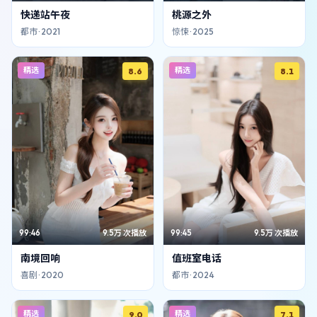
快递站午夜
桃源之外
都市
·
2021
惊悚
·
2025
精选
精选
8.6
8.1
99:46
9.5万
次播放
99:45
9.5万
次播放
南境回响
值班室电话
喜剧
·
2020
都市
·
2024
精选
精选
9.0
7.1